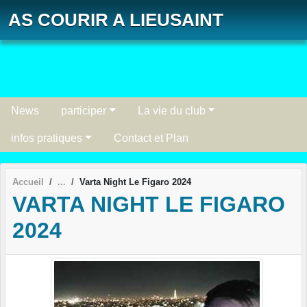
Panneau de gestion des cookies
AS COURIR A LIEUSAINT
News
participer
La vie du club
infos pratiques
Contact et Plan
Accueil
Varta Night Le Figaro 2024
VARTA NIGHT LE FIGARO
2024