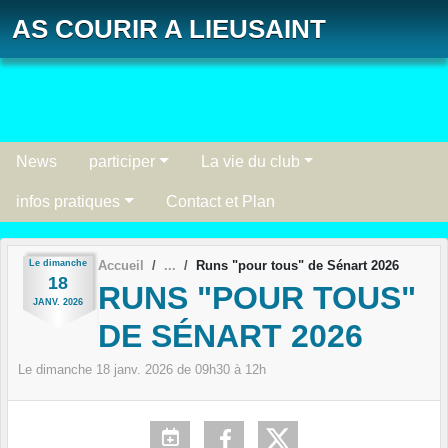
Panneau de gestion des cookies
AS COURIR A LIEUSAINT
News
participer
La vie du club
infos pratiques
Contact et Plan
Le
dimanche
Accueil
Runs "pour tous" de Sénart 2026
18
RUNS "POUR TOUS"
JANV.
2026
DE SÉNART 2026
Le
dimanche
18
janv.
2026
de 09h30 à 12h