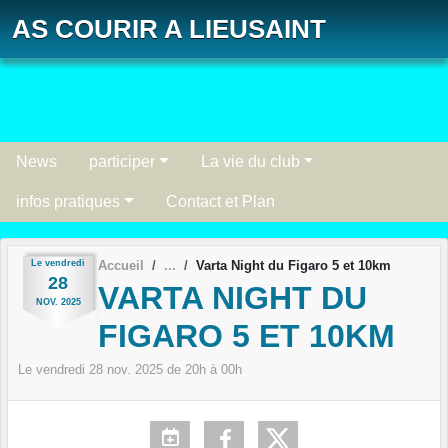
Panneau de gestion des cookies
AS COURIR A LIEUSAINT
News
participer
La vie du club
infos pratiques
Contact et Plan
Le
vendredi
Accueil
Varta Night du Figaro 5 et 10km
28
VARTA NIGHT DU
NOV.
2025
FIGARO 5 ET 10KM
Le
vendredi
28
nov.
2025
de 20h à 00h