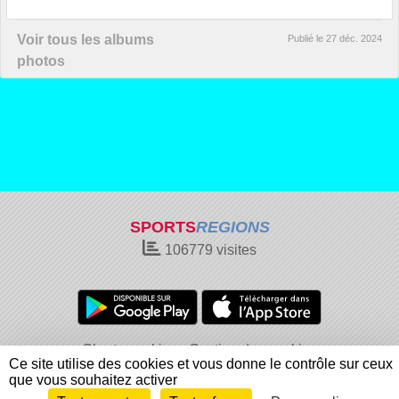
Voir tous les albums
Publié le
27 déc. 2024
photos
SPORTS
REGIONS
106779
visites
Charte cookies
Gestion des cookies
Ce site utilise des cookies et vous donne le contrôle sur ceux
Informations légales
Signaler un contenu inapproprié
que vous souhaitez activer