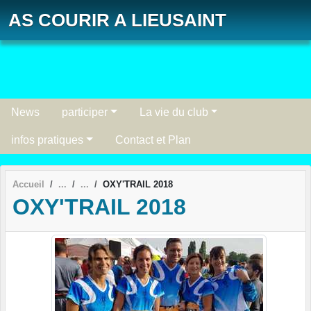
Panneau de gestion des cookies
AS COURIR A LIEUSAINT
News
participer
La vie du club
infos pratiques
Contact et Plan
Accueil
OXY'TRAIL 2018
OXY'TRAIL 2018