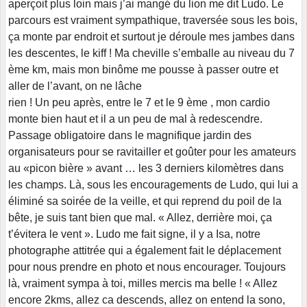
aperçoit plus loin mais j’ai mangé du lion me dit Ludo. Le
parcours est vraiment sympathique, traversée sous les bois,
ça monte par endroit et surtout je déroule mes jambes dans
les descentes, le kiff ! Ma cheville s’emballe au niveau du 7
ème km, mais mon binôme me pousse à passer outre et
aller de l’avant, on ne lâche
rien ! Un peu après, entre le 7 et le 9 ème , mon cardio
monte bien haut et il a un peu de mal à redescendre.
Passage obligatoire dans le magnifique jardin des
organisateurs pour se ravitailler et goûter pour les amateurs
au «picon bière » avant … les 3 derniers kilomètres dans
les champs. Là, sous les encouragements de Ludo, qui lui a
éliminé sa soirée de la veille, et qui reprend du poil de la
bête, je suis tant bien que mal. « Allez, derrière moi, ça
t’évitera le vent ». Ludo me fait signe, il y a Isa, notre
photographe attitrée qui a également fait le déplacement
pour nous prendre en photo et nous encourager. Toujours
là, vraiment sympa à toi, milles mercis ma belle ! « Allez
encore 2kms, allez ca descends, allez on entend la sono,