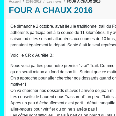
Accueil
2016-2017
Les news
FOUR A CHAUX 2016
FOUR A CHAUX 2016
Ce dimanche 2 octobre, avait lieu le traditionnel trail d
adhérents participaient à la course de 11 kilomètres. Il y 
saison où elles se sont attaquées aux courses de 10 kms, 
prenaient également le départ. Santé était le seul représe
Voici le CR d'Aurélie B.:
Nous voici parties pour notre premier "vrai" Trail. Comme 
qu on serait mieux au fond de son lit ! Surtout que ce matin il
On s approche pour aller chercher nos dossards quand on r
motiver !
On va chercher nos dossards et avec l arrivée de jean-mi, 
Les conseils de Laurent nous "rassurent" un peu : "faites a
Apres un peu d échauffement c est parti....début tranquille
aller-retours pour vérifier qu on ne s arrête pas !
Les côtes sont difficiles....mais à part ca on prend du pl