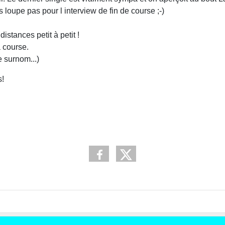
loupe pas pour l interview de fin de course ;-)
istances petit à petit !
 course.
e surnom...)
s!