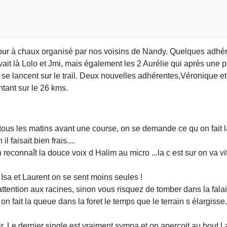
u Four à chaux organisé par nos voisins de Nandy. Quelques adhé
avait là Lolo et Jmi, mais également les 2 Aurélie qui après une 
se lancent sur le trail. Deux nouvelles adhérentes,Véronique et 
ntant sur le 26 kms.
tous les matins avant une course, on se demande ce qu on fait la
 faisait bien frais....
econnaît la douce voix d Halim au micro ...la c est sur on va vi
Isa et Laurent on se sent moins seules !
ttention aux racines, sinon vous risquez de tomber dans la falai
 on fait la queue dans la foret le temps que le terrain s élargis
aisir. Le dernier single est vraiment sympa et on aperçoit au bo