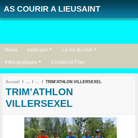
Panneau de gestion des cookies
AS COURIR A LIEUSAINT
News
participer
La vie du club
infos pratiques
Contact et Plan
Accueil
TRIM'ATHLON VILLERSEXEL
TRIM'ATHLON
VILLERSEXEL