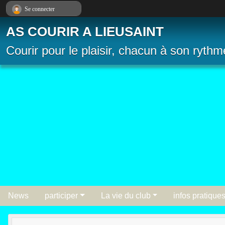
Panneau de gestion des cookies
Se connecter
AS COURIR A LIEUSAINT
Courir pour le plaisir, chacun à son rythm
News
participer
La vie du club
infos pratique