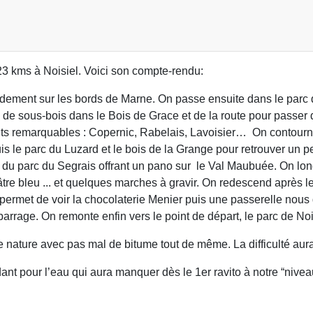
 23 kms à Noisiel. Voici son compte-rendu:
pidement sur les bords de Marne. On passe ensuite dans le parc
de sous-bois dans le Bois de Grace et de la route pour passer
ments remarquables : Copernic, Rabelais, Lavoisier… On contour
is le parc du Luzard et le bois de la Grange pour retrouver un 
u parc du Segrais offrant un pano sur le Val Maubuée. On lon
re bleu ... et quelques marches à gravir. On redescend après le
permet de voir la chocolaterie Menier puis une passerelle nou
barrage. On remonte enfin vers le point de départ, le parc de Noi
se nature avec pas mal de bitume tout de même. La difficulté aur
t pour l’eau qui aura manquer dès le 1er ravito à notre “niveau”