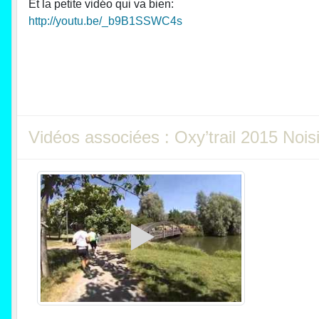
Et la petite vidéo qui va bien:
http://youtu.be/_b9B1SSWC4s
Vidéos associées : Oxy’trail 2015 Nois