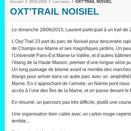
Accueil
2015-2016
Les news
OXT'TRAIL NOISIEL
OXT'TRAIL NOISIEL
Le dimanche 28/06/2015, Laurent participait à un trail de
L’Oxy’Trail 23 part du parc de Noisiel pour descendre ra
de Champs-sur-Marne et ses magnifiques jardins. Un peu 
l’Université Paris-Est Marne-la-Vallée, et d’autres bâti
l’étang de la Haute Maison, premier d’une longue série pu
Un long passage de bitume avant la montée des marches d
étangs pour arriver dans un autre parc avec un amphithéât
Marne. En s’approchant de l’arrivée, un Nième pont nous 
accès à l’une des îles de la Marne, et on passe devant le 
En résumé, un parcours pas très difficile, plutôt une cour
Une organisation bien calée avec un carton rouge cependan
terrible...