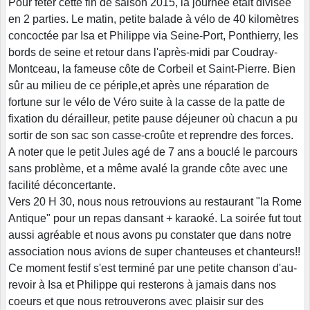
Pour fêter cette fin de saison 2015, la journée était divisée
en 2 parties. Le matin, petite balade à vélo de 40 kilomètres
concoctée par Isa et Philippe via Seine-Port, Ponthierry, les
bords de seine et retour dans l'après-midi par Coudray-
Montceau, la fameuse côte de Corbeil et Saint-Pierre. Bien
sûr au milieu de ce périple,et après une réparation de
fortune sur le vélo de Véro suite à la casse de la patte de
fixation du dérailleur, petite pause déjeuner où chacun a pu
sortir de son sac son casse-croûte et reprendre des forces.
A noter que le petit Jules agé de 7 ans a bouclé le parcours
sans problème, et a même avalé la grande côte avec une
facilité déconcertante.
Vers 20 H 30, nous nous retrouvions au restaurant "la Rome
Antique" pour un repas dansant + karaoké. La soirée fut tout
aussi agréable et nous avons pu constater que dans notre
association nous avions de super chanteuses et chanteurs!!
Ce moment festif s'est terminé par une petite chanson d'au-
revoir à Isa et Philippe qui resterons à jamais dans nos
coeurs et que nous retrouverons avec plaisir sur des