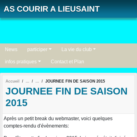
Panneau de gestion des cookies
AS COURIR A LIEUSAINT
News
participer
La vie du club
infos pratiques
Contact et Plan
Accueil
JOURNEE FIN DE SAISON 2015
JOURNEE FIN DE SAISON
2015
Après un petit break du webmaster, voici quelques
comptes-rendu d'évènements: