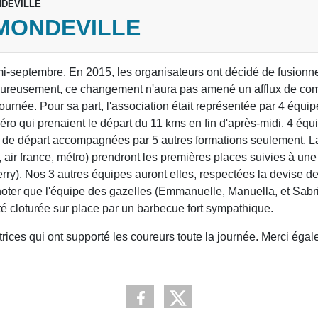
NDEVILLE
 MONDEVILLE
e mi-septembre. En 2015, les organisateurs ont décidé de fusionne
alheureusement, ce changement n'aura pas amené un afflux de co
urnée. Pour sa part, l'association était représentée par 4 équip
 Véro qui prenaient le départ du 11 kms en fin d'après-midi. 4 éq
 de départ accompagnées par 5 autres formations seulement. L
 air france, métro) prendront les premières places suivies à un
ry). Nos 3 autres équipes auront elles, respectées la devise de
 A noter que l'équipe des gazelles (Emmanuelle, Manuella, et Sab
é cloturée sur place par un barbecue fort sympathique.
ices qui ont supporté les coureurs toute la journée. Merci égal