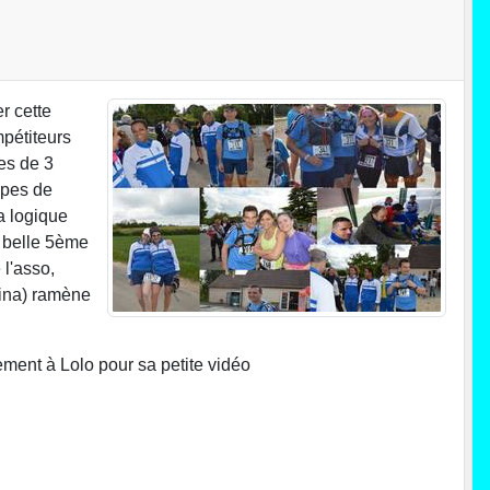
r cette
mpétiteurs
es de 3
uipes de
a logique
e belle 5ème
 l'asso,
rina) ramène
ement à Lolo pour sa petite vidéo