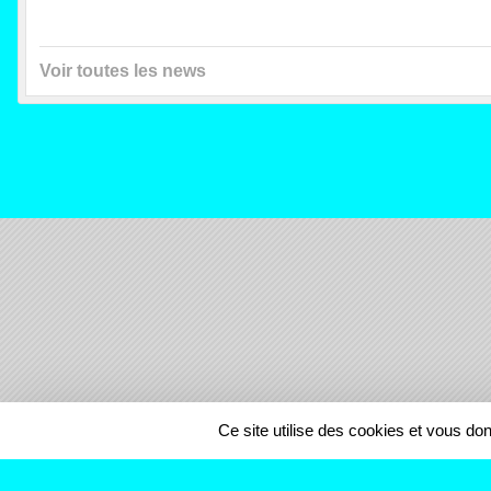
Voir toutes les news
SPORTS
REGIONS
Ce site utilise des cookies et vous do
106653
visites