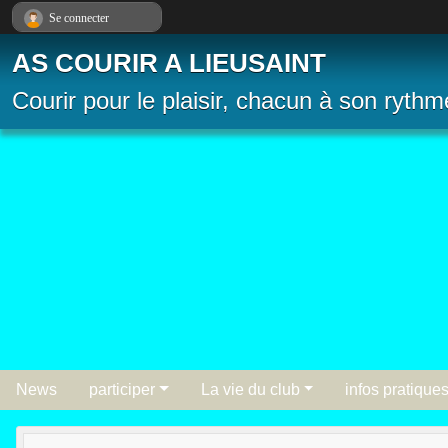
Panneau de gestion des cookies
Se connecter
AS COURIR A LIEUSAINT
Courir pour le plaisir, chacun à son rythm
News
participer
La vie du club
infos pratique