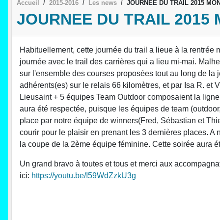
Accueil
2015-2016
Les news
JOURNEE DU TRAIL 2015 MO
JOURNEE DU TRAIL 2015
Habituellement, cette journée du trail a lieue à la rentré
journée avec le trail des carrières qui a lieu mi-mai. M
sur l'ensemble des courses proposées tout au long de la jo
adhérents(es) sur le relais 66 kilomètres, et par Isa R. et
Lieusaint + 5 équipes Team Outdoor composaient la ligne
aura été respectée, puisque les équipes de team (outdoor,
place par notre équipe de winners(Fred, Sébastian et Thier
courir pour le plaisir en prenant les 3 dernières places.
la coupe de la 2ème équipe féminine. Cette soirée aura ét
Un grand bravo à toutes et tous et merci aux accompagnatr
ici:
https://youtu.be/I59WdZzkU3g