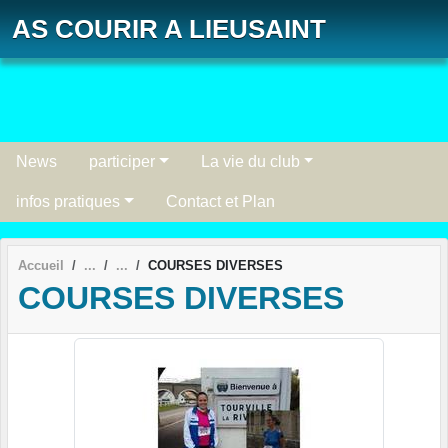
Panneau de gestion des cookies
AS COURIR A LIEUSAINT
News
participer
La vie du club
infos pratiques
Contact et Plan
Accueil
COURSES DIVERSES
COURSES DIVERSES