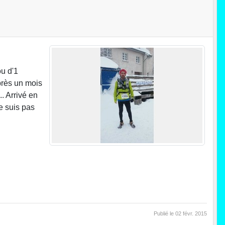
ou d'1
près un mois
.. Arrivé en
e suis pas
Publié le
02 févr. 2015