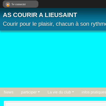
Panneau de gestion des cookies
Se connecter
AS COURIR A LIEUSAINT
Courir pour le plaisir, chacun à son rythm
News
participer
La vie du club
infos pratique