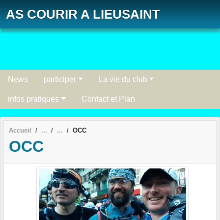
Panneau de gestion des cookies
AS COURIR A LIEUSAINT
News
participer
La vie du club
infos pratiques
Contact et Plan
Accueil
OCC
OCC