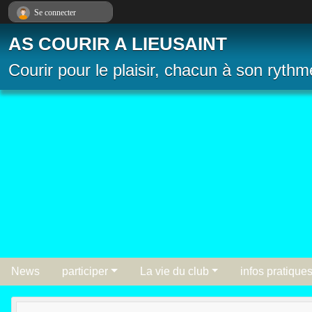
Panneau de gestion des cookies
Se connecter
AS COURIR A LIEUSAINT
Courir pour le plaisir, chacun à son rythm
News
participer
La vie du club
infos pratique