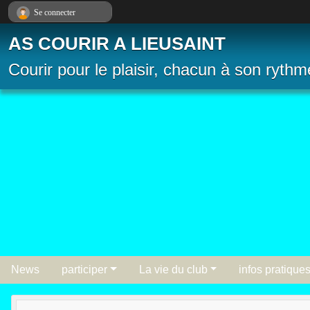
Panneau de gestion des cookies
Se connecter
AS COURIR A LIEUSAINT
Courir pour le plaisir, chacun à son rythm
News
participer
La vie du club
infos pratique