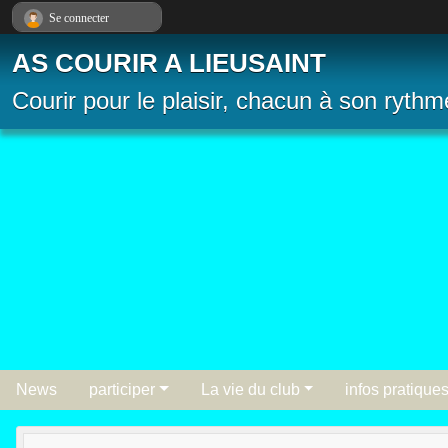
Panneau de gestion des cookies
Se connecter
AS COURIR A LIEUSAINT
Courir pour le plaisir, chacun à son rythm
News
participer
La vie du club
infos pratique