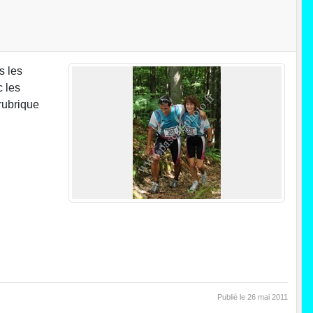
s les
c les
 rubrique
Publié le
26 mai 2011