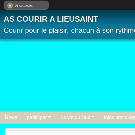
Panneau de gestion des cookies
Se connecter
AS COURIR A LIEUSAINT
Courir pour le plaisir, chacun à son rythm
News
participer
La vie du club
infos pratique