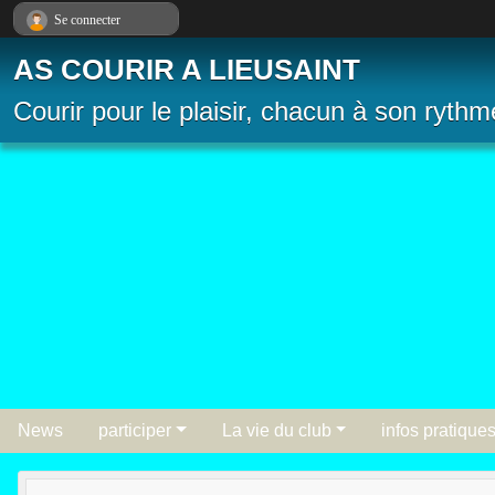
Panneau de gestion des cookies
Se connecter
AS COURIR A LIEUSAINT
Courir pour le plaisir, chacun à son rythm
News
participer
La vie du club
infos pratique