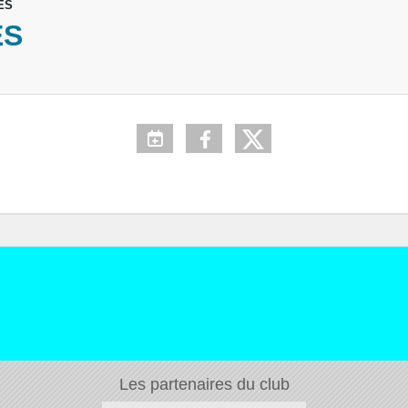
ES
ES
Les partenaires du club