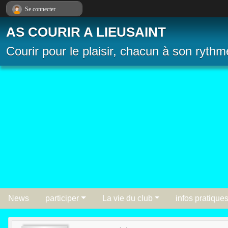
Panneau de gestion des cookies
Se connecter
AS COURIR A LIEUSAINT
Courir pour le plaisir, chacun à son rythm
News
participer
La vie du club
infos pratique