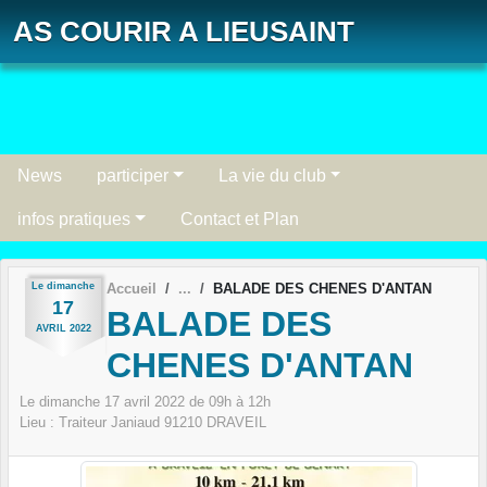
Panneau de gestion des cookies
AS COURIR A LIEUSAINT
News
participer
La vie du club
infos pratiques
Contact et Plan
Le
dimanche
Accueil
BALADE DES CHENES D'ANTAN
17
BALADE DES
AVRIL
2022
CHENES D'ANTAN
Le
dimanche
17
avril
2022
de 09h à 12h
Lieu :
Traiteur Janiaud
91210
DRAVEIL