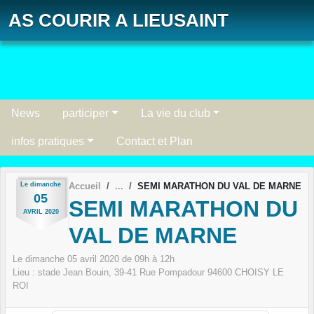
Panneau de gestion des cookies
AS COURIR A LIEUSAINT
News
participer
La vie du club
infos pratiques
Contact et Plan
Le
dimanche
Accueil
SEMI MARATHON DU VAL DE MARNE
05
SEMI MARATHON DU
AVRIL
2020
VAL DE MARNE
Le
dimanche
05
avril
2020
de 09h à 12h
Lieu :
stade Jean Bouin, 39-41 Rue Pompadour
94600
CHOISY LE
ROI