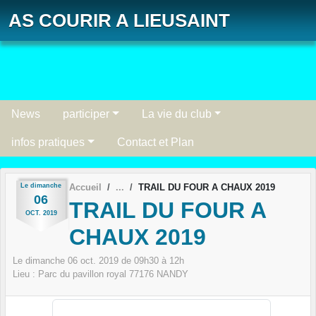
Panneau de gestion des cookies
AS COURIR A LIEUSAINT
News
participer
La vie du club
infos pratiques
Contact et Plan
Le
dimanche
Accueil
TRAIL DU FOUR A CHAUX 2019
06
TRAIL DU FOUR A
OCT.
2019
CHAUX 2019
Le
dimanche
06
oct.
2019
de 09h30 à 12h
Lieu :
Parc du pavillon royal
77176
NANDY