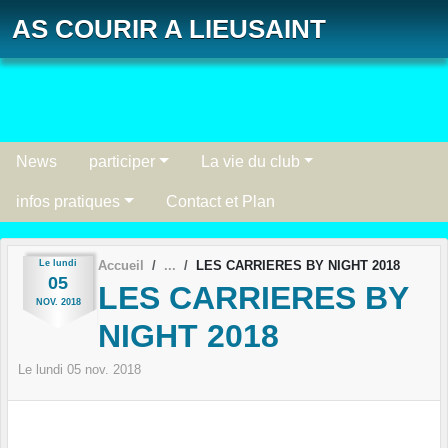
Panneau de gestion des cookies
AS COURIR A LIEUSAINT
News
participer
La vie du club
infos pratiques
Contact et Plan
Le
lundi
Accueil
LES CARRIERES BY NIGHT 2018
05
LES CARRIERES BY
NOV.
2018
NIGHT 2018
Le
lundi
05
nov.
2018