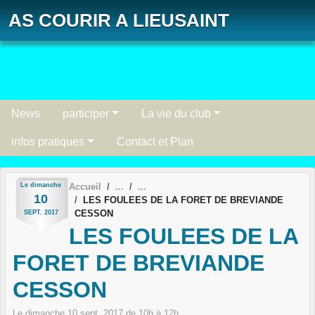
Panneau de gestion des cookies
AS COURIR A LIEUSAINT
News
participer
La vie du club
infos pratiques
Contact et Plan
Le
dimanche
Accueil
10
LES FOULEES DE LA FORET DE BREVIANDE
CESSON
SEPT.
2017
LES FOULEES DE LA
FORET DE BREVIANDE
CESSON
Le
dimanche
10
sept.
2017
de 10h à 12h