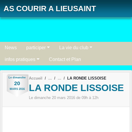
Panneau de gestion des cookies
AS COURIR A LIEUSAINT
News
participer
La vie du club
infos pratiques
Contact et Plan
Le
dimanche
Accueil
LA RONDE LISSOISE
20
LA RONDE LISSOISE
MARS
2016
Le
dimanche
20
mars
2016
de 09h à 12h