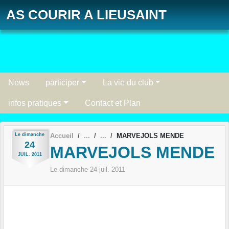
Panneau de gestion des cookies
AS COURIR A LIEUSAINT
News
participer
La vie du club
infos pratiques
Contact et Plan
Le
dimanche
Accueil
MARVEJOLS MENDE
24
MARVEJOLS MENDE
JUIL.
2011
Le
dimanche
24
juil.
2011