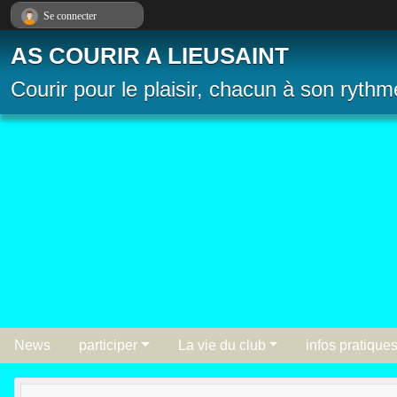
Panneau de gestion des cookies
Se connecter
AS COURIR A LIEUSAINT
Courir pour le plaisir, chacun à son rythm
News
participer
La vie du club
infos pratique