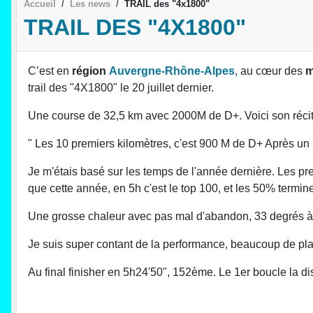
Accueil
Les news
TRAIL des "4x1800"
TRAIL DES "4X1800"
C’est en
région
Auvergne-Rhône-Alpes
, au cœur des
m
trail des "4X1800" le 20 juillet dernier.
Une course de 32,5 km avec 2000M de D+. Voici son récit
" Les 10 premiers kilomètres, c'est 900 M de D+ Après un
Je m'étais basé sur les temps de l'année dernière. Les pre
que cette année, en 5h c'est le top 100, et les 50% termin
Une grosse chaleur avec pas mal d'abandon, 33 degrés à m
Je suis super contant de la performance, beaucoup de plac
Au final finisher en 5h24'50", 152ème. Le 1er boucle la dis