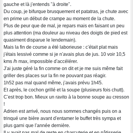
gauche et là j'entends "à droite".
Du coup, je bifurque brusquement et patatras, je chute avec
en prime un début de crampe au moment de la chute.
Plus de peur que de mal, je repars mais en faisant un peu
plus attention (ma douleur au niveau des doigts de pied est
quasiment disparue le lendemain).
Mais la fin de course a été laborieuse : c'était plat mais
j'étais lessivé comme si je n'avais plus de jus. 10 voir 10,5
kms /h max, impossible d'accélérer.
J'ai juste géré la fin comme on dit et je me suis même fait
griller des places sur la fin ne pouvant pas réagir.
1h52 pas mal quand même, j'avais prévu 1h45.
Et après, le cochon grillé et la soupe (plusieurs fois chutt).
C'est trop bon. Mieux un ravito à la bonne soupe au cresson
!
Adrien est arrivé, nous nous sommes changés puis on a
trinqué une bière avant d'entamer le buffet très sympa et
plus garni que l'année dernière.
Il y avait pas mal de reste en charcuterie et en pâtisserie.