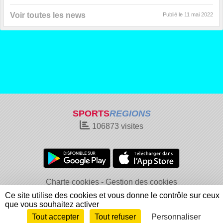
Voir toutes les news
Publié le
11 mai 2022
SPORTS
REGIONS
106873
visites
Charte cookies
Gestion des cookies
Informations légales
Signaler un contenu inapproprié
Ce site utilise des cookies et vous donne le contrôle sur ceux
que vous souhaitez activer
Tout accepter
Tout refuser
Personnaliser
Envie de participer ?
Connexion