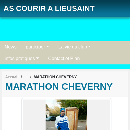
Panneau de gestion des cookies
AS COURIR A LIEUSAINT
News
participer
La vie du club
infos pratiques
Contact et Plan
Accueil
MARATHON CHEVERNY
MARATHON CHEVERNY