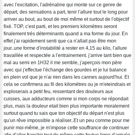
avec l'excitation, l'adrénaline qui monte sur ce genre de
départ, des sensations a part, tenir l'allure tout le long pour
arriver au bout, au bout de moi même et surtout de l'objectif
fixé. TOP, c'est parti, et les premiers kilomètres seront
finalement trés déterminants quand a ma forme du jour. En
effet j'ai rapidement senti que ca n'allait pas être mon
jour..une forme d'instabilité a rester en 4,15 au kilo, l'allure
travaillée et respectée a l'entrainement. j'arrive tant bien que
mal au semi en 1H32 il me semble, j'aperçois mon père
avec qui j'effectue l'échange des gourdes et je lui balance
en plein vol que je n'ai rien dans les cannes aujourd'hui. Et
cela se confirmera au fil des kilomètres ou je m'eteindrais et
exploserais a petit feu, ressentant des douleurs aux
cuisses, aux adducteurs comme si mon corps ne répondait
plus, mais la douleur etait bien plus importante moralement
surtout quand tu sais que ton objectif du départ n'est plus
qu'un rêve impossible a réaliser..Et un peu comme pour me
punir moi-même, je m'impose cette souffrance de continuer
afin d'aller franchir tout de même cette foutue ligne d'arrivée.