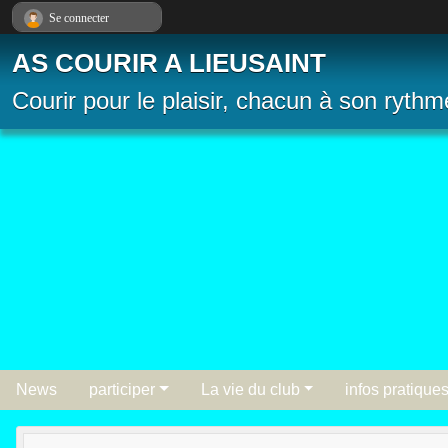
Panneau de gestion des cookies
Se connecter
AS COURIR A LIEUSAINT
Courir pour le plaisir, chacun à son rythm
News
participer
La vie du club
infos pratique